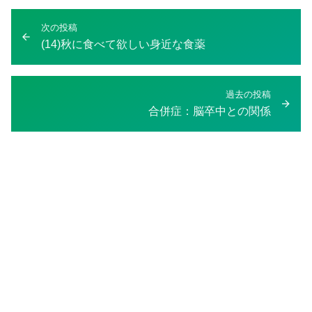
投
次の投稿
次
稿
(14)秋に食べて欲しい身近な食薬
の
ナ
投
ビ
稿：
ゲ
過去の投稿
過
合併症：脳卒中との関係
ー
去
シ
の
ョ
投
ン
稿：