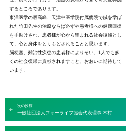
するところであります。
東洋医学の最高峰、天津中医学院付属病院で鍼を学ば
れた竹田先生の治療ならば必ずや患者様への健康回復
を手助けされ、患者様が心から望まれる社会復帰とし
て、心と身体をとりもどされることと思います。
脳梗塞、難治性疾患の患者様によりそい、1人でも多
くの社会復帰に貢献されますこと、おおいに期待して
います。
投
次の投稿
次
稿
一般社団法人フォーライフ協会代表理事 木村 雅弘
の
ナ
投
ビ
稿：