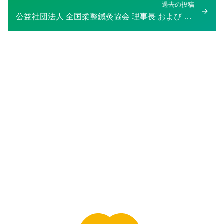
ゲ
過去の投稿
過
公益社団法人 全国柔整鍼灸協会 理事長 および 宝塚医療大学 学長 岸野雅方
ー
去
シ
の
ョ
投
ン
稿：