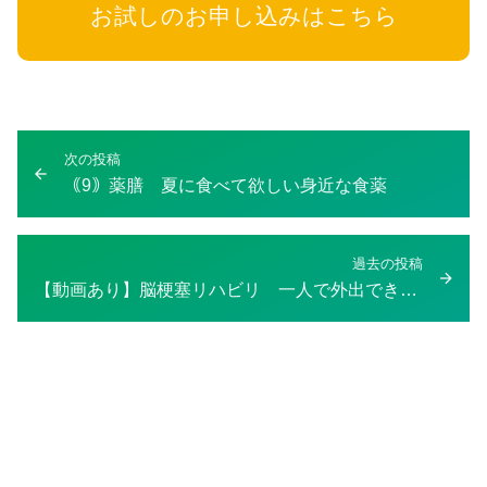
お試しのお申し込みはこちら
投
次の投稿
次
稿
｟9｠薬膳 夏に食べて欲しい身近な食薬
の
ナ
投
ビ
稿：
ゲ
過去の投稿
過
【動画あり】脳梗塞リハビリ 一人で外出できるようになりたい。
ー
去
シ
の
ョ
投
ン
稿：