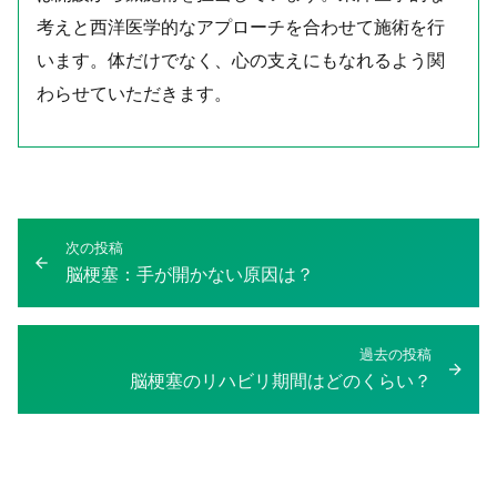
考えと西洋医学的なアプローチを合わせて施術を行
います。体だけでなく、心の支えにもなれるよう関
わらせていただきます。
投
次の投稿
次
稿
脳梗塞：手が開かない原因は？
の
ナ
投
ビ
稿：
ゲ
過去の投稿
過
脳梗塞のリハビリ期間はどのくらい？
ー
去
シ
の
ョ
投
ン
稿：