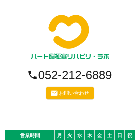
052-212-6889
お問い合わせ
営業時間
月
火
水
木
金
土
日
祝