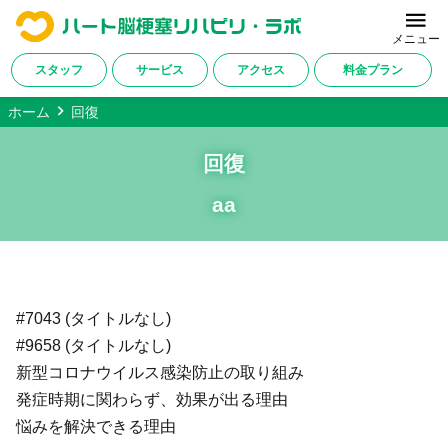
メニュー
スタッフ
サービス
アクセス
料金プラン
ホーム
回復
ホーム
回復
当施設について
aa
サービス内容
改善症例・ご利用者様の声
料金プラン
#7043 (タイトルなし)
対応疾患一覧
#9658 (タイトルなし)
新型コロナウイルス感染防止の取り組み
アクセス
発症時期に関わらず、効果が出る理由
悩みを解決できる理由
会社概要